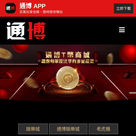
通博 APP
立即下載
百萬玩家信賴，隨時隨地暢玩
娛樂城
通博娛樂城
老虎機