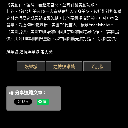
的美顏」，讓照片看起來自然，並有訂製美顏功能。
此外，4鏡頭的美圖T9一大賣點是加入全身美型，包括能針對整體
身材進行瘦身或局部拉長美腿。其他硬體規格配置6.01吋18:9全
營幕、高通S660處理器。
美圖T9代言人同樣是Angelababy。
（美圖提供）
美圖T9此次和中國北京頤和園跨界合作。（美圖提
供）
美圖T9頤和園限量版，以中國圖騰元素打造。（美圖提供）
娛樂城
通博娛樂城
老虎機
娛樂城
通博娛樂城
老虎機
分享這篇文章：