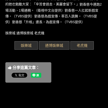
的她也勉勵大家：「辛苦會過去，美麗會留下。」
劉香慈今連跑2
場活動、1場通稿。（衛視中文台提供）
劉香慈一人扛起新戲宣
傳。（TVBS提供）
劉香慈為戲宣傳，率百人跳舞。（TVBS提
供）
劉香慈「升格」連長，為戲宣傳。（TVBS提供）
娛樂城
通博娛樂城
老虎機
娛樂城
通博娛樂城
老虎機
分享這篇文章：