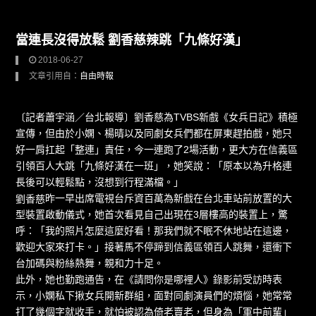
當連長沒得放鬆 劉香慈辣跳「九條好漢」
2018-06-27
文章引用自：
自由時報
〔記者蕭宇涵／台北報導〕劉香慈為TVBS新戲《女兵日記》積極
宣傳，但由於小嫻、楊晴以及同劇女兵們都在屏東趕拍戲，她只
好一肩扛起「整連」責任，今一連跑了2場活動，更大方在信義區
引領百人大跳「九條好漢在一班」，她笑說：「原本以為升格連
長後可以輕鬆點，沒想到行程滿檔。」
昨一早出席電視台斥資百萬為新戲在台北車站前放置的大
劉香慈
型裝置啟動儀式，她首次看見自己出現在3層樓高的裝置上，驚
呼：「我的照片怎麼這麼好看！那我們就不眠不休地站在這邊，
歡迎大家來打卡。」接著馬不停蹄到信義區領百人跳舞，還衝下
台加碼與粉絲熱舞，親和力十足。
此外，她也勤跑通告，在《請問你是哪裡人》錄影前受訪時表
示，小嫻私下揪女兵開新群組，面對同劇演員們的煩惱，她常常
打了幾個字就收手，就怕被認為倚老賣老，但身為「軍中前輩」