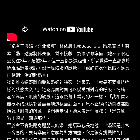
〔記者王瀅娟／台北報導〕林依晨出席Boucheron微風廣場店開
幕活動，透露將休長假，暫不接戲，為懷孕做準備。她表示跟老
公交往3年，結婚3年，但一直都是遠距離，所以覺得一直都處於
遠距離戀愛狀態，沒什麼結婚的感覺，「或許這次休長假才是真
正婚姻生活的起點。」
談到維持遠距離戀愛和婚姻的訣竅，她表示：「就是不要維持這
樣的狀態太久！」她認為面對面可以感受到對方的呼吸、情緒，
甚至溫度、肌膚的觸感，這跟螢幕上看到的不一樣，「我相信人
最根本的感情都會需要能這樣面對面。」原本正經的訪問被媒體
括號「肌膚的觸感」後開始走調，她大羞連忙解釋：「是五感
啦！視覺、聽覺那些。」
至於會不會鼓勵身邊朋友結婚，她語重心長地說：「婚姻是非常
不容易的，要有準備與意願為對方調整，它是很有挑戰性的目
標，但你用心做，會得到比單身時更多東西。」
林依晨出席寶詩