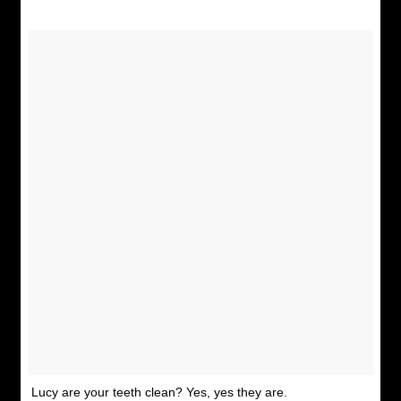
Lucy are your teeth clean? Yes, yes they are.