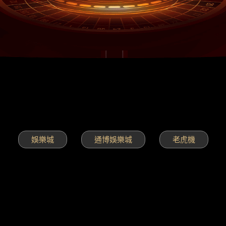
娛樂城
通博娛樂城
老虎機