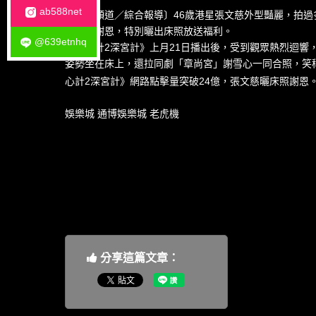
ab588net
〔娛樂頻道／綜合報導〕46歲港星張文慈外型豔麗，拍過
向觀眾謝恩，特別曬出床照放送福利。
@639etnhq
《宮心計2深宮計》上月21日播出後，受到觀眾熱烈迴響
姿勢坐在床上，還拉同劇「章尚宮」謝雪心一同合照，笑
心計2深宮計》網路點擊量突破24億，張文慈曬床照謝恩
娛樂城
通博娛樂城
老虎機
分享這篇文章：