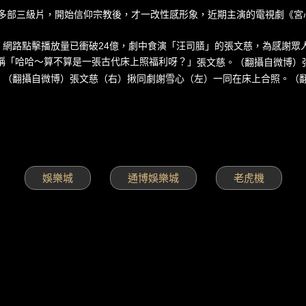
多部三級片，開始信仰宗教後，才一改性感形象，近期主演的電視劇《宮
，網路點擊播放量已衝破24億，劇中食演「汪司膳」的張文慈，為感謝眾
稱「哈哈～算不算是一張古代床上照福利呀？」
張文慈。（翻攝自微博）
。（翻攝自微博）
張文慈（右）揪同劇謝雪心（左）一同在床上合照。（
娛樂城
通博娛樂城
老虎機