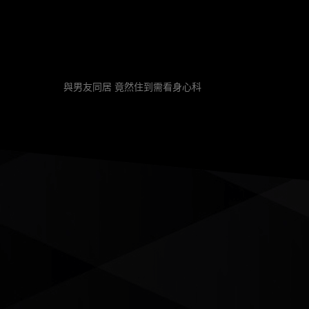
與男友同居 竟然住到需看身心科