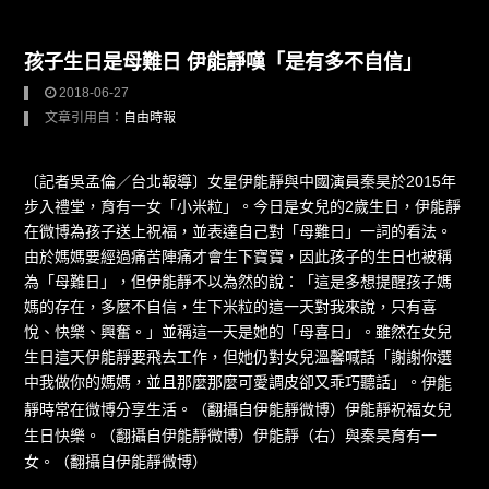
孩子生日是母難日 伊能靜嘆「是有多不自信」
2018-06-27
文章引用自：
自由時報
〔記者吳孟倫／台北報導〕女星伊能靜與中國演員秦昊於2015年
步入禮堂，育有一女「小米粒」。今日是女兒的2歲生日，伊能靜
在微博為孩子送上祝福，並表達自己對「母難日」一詞的看法。
由於媽媽要經過痛苦陣痛才會生下寶寶，因此孩子的生日也被稱
為「母難日」，但伊能靜不以為然的說：「這是多想提醒孩子媽
媽的存在，多麼不自信，生下米粒的這一天對我來說，只有喜
悅、快樂、興奮。」並稱這一天是她的「母喜日」。雖然在女兒
生日這天伊能靜要飛去工作，但她仍對女兒溫馨喊話「謝謝你選
中我做你的媽媽，並且那麼那麼可愛調皮卻又乖巧聽話」。
伊能
靜時常在微博分享生活。（翻攝自伊能靜微博）
伊能靜祝福女兒
生日快樂。（翻攝自伊能靜微博）
伊能靜（右）與秦昊育有一
女。（翻攝自伊能靜微博）