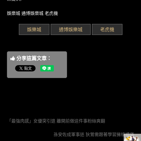
娛樂城
通博娛樂城
老虎機
娛樂城
通博娛樂城
老虎機
分享這篇文章：
「最強肉感」女優突引退 離開前做這件事粉絲爽翻
孫安佐成軍事迷 狄鶯需跟著學習擁槍禮儀