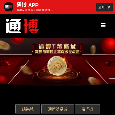
通博 APP
立即下載
百萬玩家信賴，隨時隨地暢玩
娛樂城
通博娛樂城
老虎機