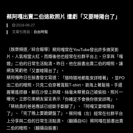
蔡阿嘎出賣二伯這款照片 遭虧「又要睡陽台了」
2018-06-27
文章引用自：
自由時報
〔娛樂頻道／綜合報導〕
蔡阿嘎常在YouTube發出許多搞笑影
片，人氣相當火紅，而婚後他也
經常在社群平台上，
分享與「嘎
嫂」二伯的日常生活點滴。昨日，他在臉書出賣二伯的睡照，讓
網友笑虧他
「又要睡陽台了」。
蔡阿嘎昨日在臉書發文寫道：
「隨時隨地都能安詳睡著」，並PO
出二伯的睡照，只見二伯穿著寬鬆T-shirt，瀏海上著髮捲，手還
握著遙控器，躺在沙發上熟睡，絲毫未察覺自己被偷拍，照片一
曝光，立即引來網友留言表示
「你確定不會換你很安詳嗎」、
蔡桃貴的爸爸應該已經斷手斷腳了
「
」、「阿嘎又要睡陽台
「完了晚上要跪鍵盤了」。
了」、
蔡阿嘎（左）經常在社群平台
上分享與二伯的日常生活點滴。（翻攝自IG）
蔡阿嘎在臉書出賣
二伯的睡照。（翻攝自臉書）