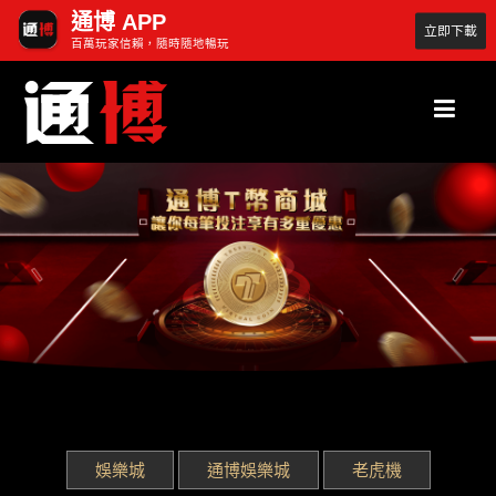
通博 APP
立即下載
百萬玩家信賴，隨時隨地暢玩
娛樂城
通博娛樂城
老虎機