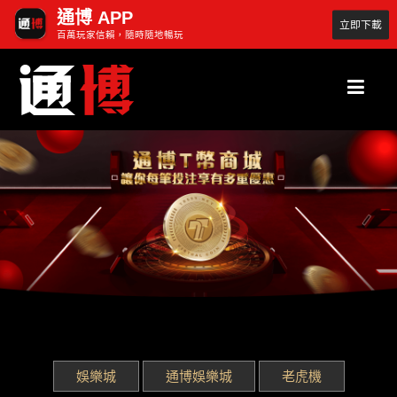
通博 APP
立即下載
百萬玩家信賴，隨時隨地暢玩
娛樂城
通博娛樂城
老虎機