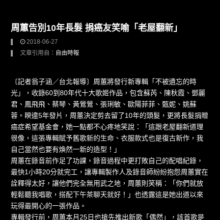
周蕙告別10年長髮 捐癌友笑喻「老屋翻新」
2018-06-27
文章引用自：
自由時報
〔記者翁子涵／台北報導〕周蕙將發行新專輯「不被遺忘的時
光」，收錄60到80年代十大歌姬作品，包含蘇芮、陳秋霞、鄧麗
君、鳳飛飛、蔡琴、黃鶯鶯、張琍敏、歐陽菲菲、甄妮、姚蘇
蓉。睽違5年發片，周蕙決定剪去留了10年的頭髮，更將長髮捐贈
癌症希望基金會，她一點都不心疼地笑說：「這跟老屋翻新道理
很像，這張專輯賦予舊歌新的生命、衣服款式也是復古新作，我
自己當然也要有煥然一新的造型！」
周蕙在錄音前作足了功課，錄音過程中更打敗自己的配唱紀錄，
最快1小時20分就完工，讓專輯製作人及錄音師紛紛抱怨周蕙實在
詮釋得太好，讓他們完全無用武之地，周蕙則笑稱：「你們就放
輕鬆聽我唱歌，搭配下午茶聊天就好！」也透露這是她出道以來
玩得最開心的一張作品。
專輯發行前，周蕙本月25日也搶先推出新歌「偶然」，該首歌是