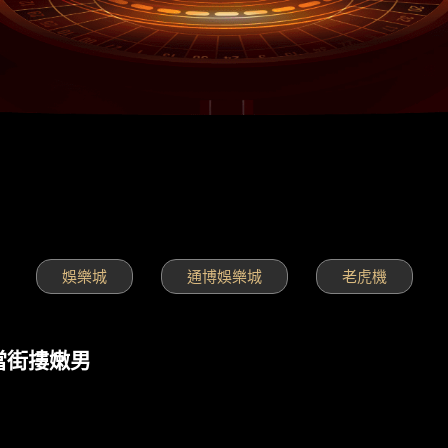
娛樂城
通博娛樂城
老虎機
當街摟嫩男