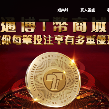
娛樂城
真人視訊