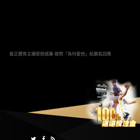
最正體育主播密戀威廉 被問「為何愛他」給霸氣回應