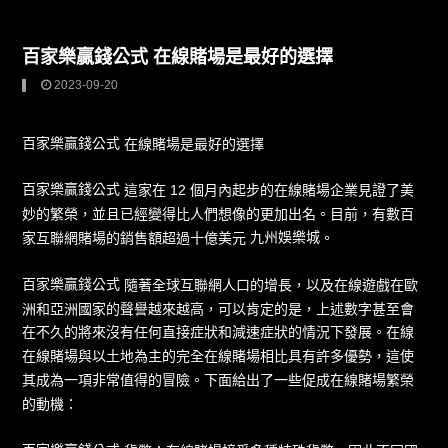
百家樂贏錢公式 在線賭場是最好的選擇
2023-09-20
百家樂贏錢公式
在線賭場是最好的選擇
百家樂贏錢公式
這家在 12 個月內起步的在線賭場企業見證了美
妙的繁榮，並且已經變得比人們想像的更加出名。目前，有數百
九州娛樂城
家互聯網賭場的銷售額超過十億美元
。
百家樂贏錢公式
隨著全球互聯網人口的增長，以及在線遊戲在歐
洲和亞洲國家的聲譽越來越高，可以肯定的是，上述數字甚至會
在不久的將來沒有任何直接症狀和減速症狀的情況下發展。在線
在線賭場與以土地為主的完全在線賭場相比具有許多優勢，這使
其成為一項非常值得的冒險。下面給出了一些促成在線賭場繁榮
的動機：