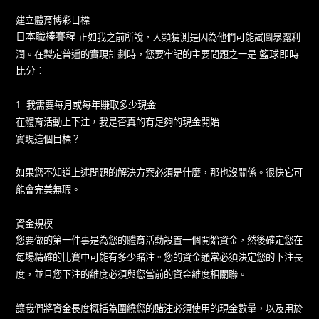
建立體育博彩目標
日本職棒賽程
正如我之前所說，人類猜測是因為他們可能試圖暴露利
籃球即時
潤。在製定普遍的實現計劃時，您要牢記的主要問題之一是
比分
：
1. 我需要每月或每年賺取多少現金
在體育活動上下注，我是否真的有足夠的現金開始
實現這個目標？
如果您不知道上述問題的解決方案必須是什麼，那也沒關係。很快它可
能會完美無瑕。
資金規模
您要做的第一件事是為您的體育活動設置一個開始資金，然後確定您在
每場精確的比賽中可能有多少賭注。您的資金通常必須決定您的下注長
度，並且您下注的維度必須與您當前的資金維度相關聯。
讓我們將資金長度概括為圍繞您的賭注必須使用的現金數量，以及用於