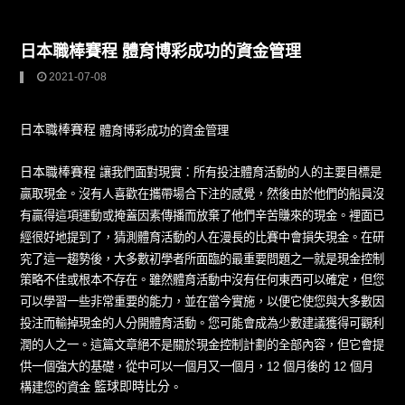
日本職棒賽程 體育博彩成功的資金管理
2021-07-08
日本職棒賽程
體育博彩成功的資金管理
日本職棒賽程
讓我們面對現實：所有投注體育活動的人的主要目標是
贏取現金。沒有人喜歡在攜帶場合下注的感覺，然後由於他們的船員沒
有贏得這項運動或掩蓋因素傳播而放棄了他們辛苦賺來的現金。裡面已
經很好地提到了，猜測體育活動的人在漫長的比賽中會損失現金。在研
究了這一趨勢後，大多數初學者所面臨的最重要問題之一就是現金控制
策略不佳或根本不存在。雖然體育活動中沒有任何東西可以確定，但您
可以學習一些非常重要的能力，並在當今實施，以便它使您與大多數因
投注而輸掉現金的人分開體育活動。您可能會成為少數建議獲得可觀利
潤的人之一。這篇文章絕不是關於現金控制計劃的全部內容，但它會提
供一個強大的基礎，從中可以一個月又一個月，12 個月後的 12 個月
籃球即時比分
構建您的資金
。