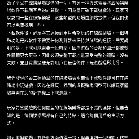
為了享受在線娛樂場提供的一切，有另一種方式需要將虛擬娛樂
場軟件下載到客戶的計算機上，因為當正確下載遊戲時，玩家可
以訪問一些在線娛樂場。這些類型的賭場由網站提供，但我們也
可以免費找到一些。
下載軟件後，必須將其連接到用戶希望玩的在線娛樂場。一個特
殊功能是該軟件不需要任何瀏覽器來保持與賭場的連接。需要說
明的是，下載可能需要一段時間，因為遊戲的音頻和圖形都使軟
件體積更大更重，因此必須完整下載才能享受完整的體驗，沒有
運彩比分
失敗，並且質量過硬允許用戶在最佳條件下玩遊戲
。
我們發現的第三種類型的在線賭場表明無需下載軟件即可在在線
賭場中玩遊戲，因為在網頁上找到的虛擬賭場類型可以讓玩家體
驗無需在您的計算機上下載遊戲。
玩家希望體驗的任何類型的在線娛樂場都是不錯的選擇，但要告
知的是，每個娛樂場都有自己的特點，適合每個用戶的生活方
式。
談到虛擬賭場，有幾個方面值得一提，但要強調一個細節，儘管