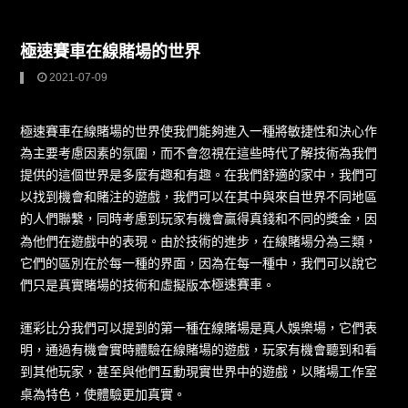
極速賽車在線賭場的世界
2021-07-09
極速賽車
在線賭場的世界使我們能夠進入一種將敏捷性和決心作
為主要考慮因素的氛圍，而不會忽視在這些時代了解技術為我們
提供的這個世界是多麼有趣和有趣。在我們舒適的家中，我們可
以找到機會和賭注的遊戲，我們可以在其中與來自世界不同地區
的人們聯繫，同時考慮到玩家有機會贏得真錢和不同的獎金，因
為他們在遊戲中的表現。由於技術的進步，在線賭場分為三類，
它們的區別在於每一種的界面，因為在每一種中，我們可以說它
極速賽車
們只是真實賭場的技術和虛擬版本
。
運彩比分
我們可以提到的第一種在線賭場是真人娛樂場，它們表
明，通過有機會實時體驗在線賭場的遊戲，玩家有機會聽到和看
到其他玩家，甚至與他們互動現實世界中的遊戲，以賭場工作室
桌為特色，使體驗更加真實。