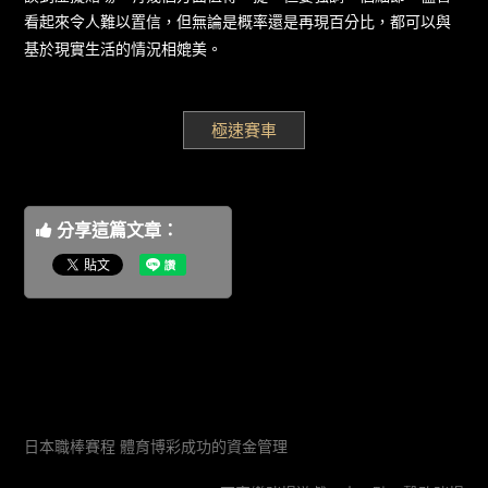
看起來令人難以置信，但無論是概率還是再現百分比，都可以與
基於現實生活的情況相媲美。
極速賽車
分享這篇文章：
日本職棒賽程 體育博彩成功的資金管理