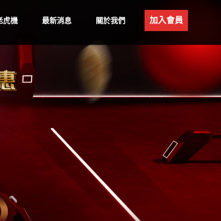
加入會員
老虎機
最新消息
關於我們