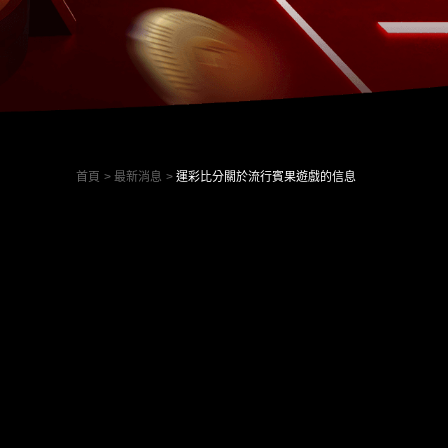
首頁
最新消息
運彩比分關於流行賓果遊戲的信息