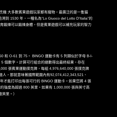
老虎機 大多數賓果遊戲玩家都有寵物，最廣泛的是一隻貓
一種名為“Lo Giuoco del Lotto D'Italia”的
 體育鍛煉可以鍛煉身體，但是賓果遊戲可以補充玩家的智力
0 和 O-61 到 75。 BINGO 運動卡有 5 列類似於字母 B-I-
先發布了 5 個數字。計算可行組合的總數得出最終結果，存在
,371,000 張賓果運動撲克牌，每組 4,976,640,000 張撲克牌
就意味著國際範圍內有92,074,412,343,521、
.7 年才能打印出每張可行的 BINGO 運動卡。如果您將 4 張
度為超過 800 英里。如果有 1,000,000 張與英寸高
萬億英里。）