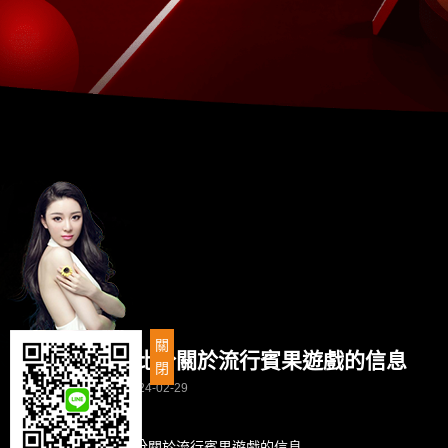
關
運彩比分關於流行賓果遊戲的信息
閉
2024-02-29
運彩比分
關於流行賓果遊戲的信息