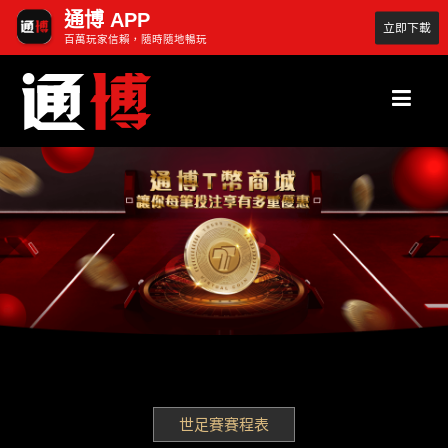
通博 APP
立即下載
百萬玩家信賴，隨時隨地暢玩
世足賽賽程表