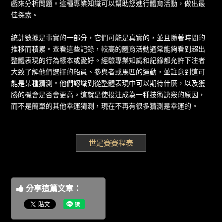
戲來分析問題。這種專業知識可以幫助您進行體育活動，做出最
佳探索。
統計數據是事實的一部分，它們可能是真實的，並且隨著時間的
推移而積累。查看這些記錄，較高的體育活動通常能夠看到超出
整體表現的行為樣本或愛好。經驗專業知識和記錄都允許下注者
大致了解他們選擇的船員、參與者或馬匹的運動，並註意到這可
能是某種猜測。他們認識到從整體表現中可以期待什麼，以及獲
勝的機會是否會更高。這就是使投注成為一種技術訣竅的原因，
而不是簡單的其他幸運猜測，現在不再有很多猜測是幸運的。
世足賽賽程表
分享這篇文章：