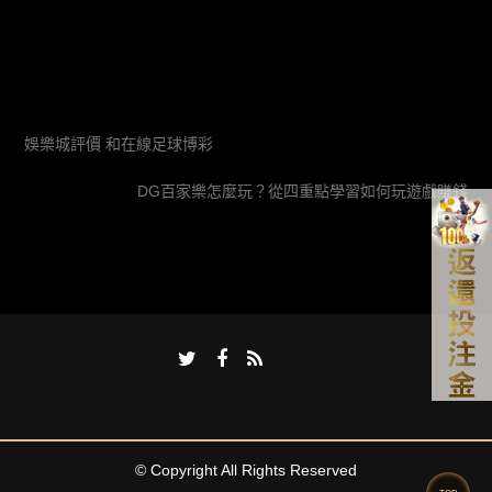
娛樂城評價 和在線足球博彩
DG百家樂怎麼玩？從四重點學習如何玩遊戲賺錢
© Copyright All Rights Reserved