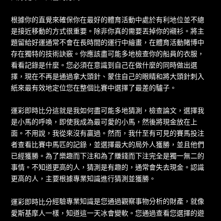
根據你的直覺來確保你在最好的體育活動中處於有利地位並不總
是接近移動的方式很重要。除非你真的需要丟掉你的襯衫。將主
題留給好運通常不會在長時間的運行中繪畫，在體育活動賭博中
存在獨特的技術訣竅。你應該盡可能多地檢查你的船員的衣服，
看看記錄是什麼。您必須在意識到自己在做什麼的同時做出選
擇，現在不再是通過拿大頭針、蒙住自己的眼睛和將大頭針刺入
紙來最有效地定位您在整個比賽中選擇了最差的驢子。
運彩即時比分這就是我如何盡可能多地猜測，檢查論文，選擇我
是小馬的呼喚，即使我成為最可愛的小馬，然後將現金放在上
面。不用說，我從來沒有贏過。然而，我什至有可見的賽馬投注
者查看比賽中馬匹的記錄，並選擇最大的局外人獲勝，並且他們
已經獲勝。為了樂趣而下注和為了賺錢而下注完全是獨一無二的
事情。不知道更高的人，猜測是有趣的，通常會失去現金。認識
更高的人，主要根據專業知識進行猜測並獲勝。
經驗專業知識是您通過觀察事物分析的財產，就像
運彩即時比分
愛斯基摩人一樣，知道這一天冰會變軟。您通過查看您選擇的遊