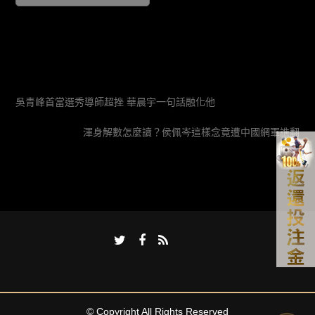
吳青峰首當選秀導師超挫 華晨宇一句話融化他
渾身解數怎麼讀？侯佩岑這樣念竟遭中國網軍譙翻
© Copyright All Rights Reserved