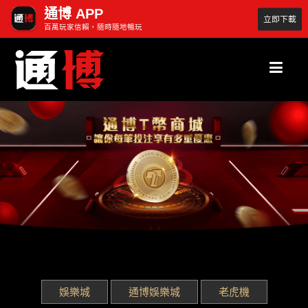
通博 APP
立即下載
百萬玩家信賴，隨時隨地暢玩
娛樂城
通博娛樂城
老虎機