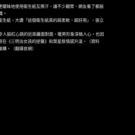
更曖昧地使用衛生紙互擦汗，讓不少觀眾、網友看了都臉
職。
衛生紙，大讚「這個衛生紙真的超柔軟、超好用」，張立
有令人臉紅心跳的近距離面對面，暖男形象深植人心。也因
昂在《三明治女孩的逆襲》和葉星辰情感升溫。（資料
搶購。（翻攝官網）