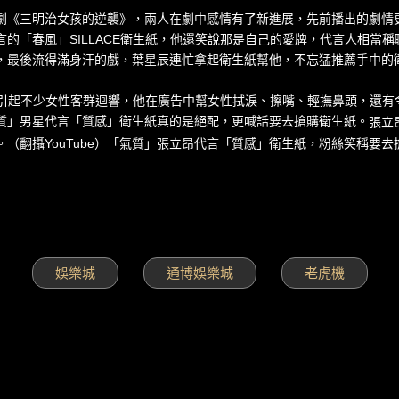
劇《三明治女孩的逆襲》，兩人在劇中感情有了新進展，先前播出的劇情
的「春風」SILLACE衛生紙，他還笑說那是自己的愛牌，代言人相當稱
，最後流得滿身汗的戲，葉星辰連忙拿起衛生紙幫他，不忘猛推薦手中的
後也引起不少女性客群迴響，他在廣告中幫女性拭淚、擦嘴、輕撫鼻頭，還
質」男星代言「質感」衛生紙真的是絕配，更喊話要去搶購衛生紙。
張立
翻攝YouTube）
「氣質」張立昂代言「質感」衛生紙，粉絲笑稱要去
娛樂城
通博娛樂城
老虎機