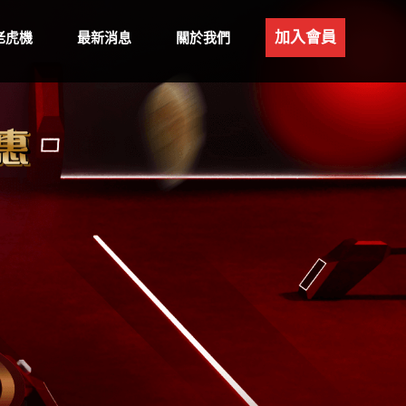
加入會員
老虎機
最新消息
關於我們