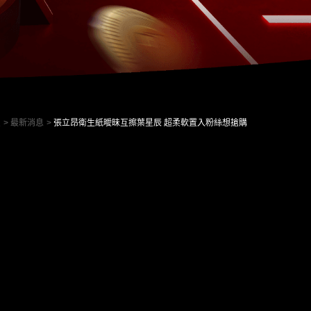
頁
最新消息
張立昂衛生紙曖昧互擦葉星辰 超柔軟置入粉絲想搶購