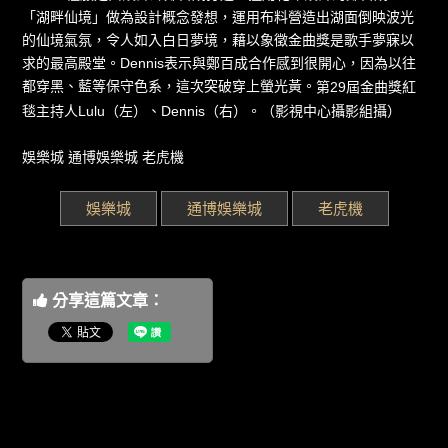
「湖畔仙境」做為設計概念發想，運用布料營造出湖面倒映波光
的仙境氣氛，令人如入白日夢境，藉以象徵金曲獎是歌手夢寐以
求的最高殿堂。Dennis表示與鄭百成合作感到很開心，因為以往
都穿黑、藍等保守色系，這次突破穿上螢光黃。
第29屆金曲獎紅
毯主持人Lulu（左）、Dennis（右）。（影視中心攝影組攝）
娛樂城
通博娛樂城
老虎機
娛樂城
通博娛樂城
老虎機
分享這篇文章：