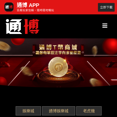
通博 APP
立即下載
百萬玩家信賴，隨時隨地暢玩
娛樂城
通博娛樂城
老虎機