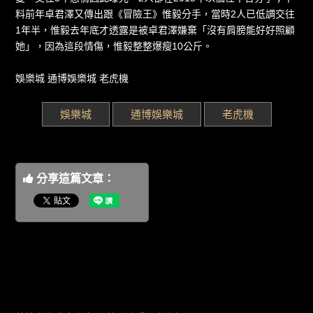
料前年卓君澤又傳出跟《冒險王》惟毅分手，當時2人已低調交往
1年半，惟毅去年底才透露是被卓君澤嫌棄「沒有肩膀能好好照顧
她」，因為這段情傷，惟毅整整爆瘦10公斤。
娛樂城
通博娛樂城
老虎機
娛樂城
通博娛樂城
老虎機
分享這篇文章：