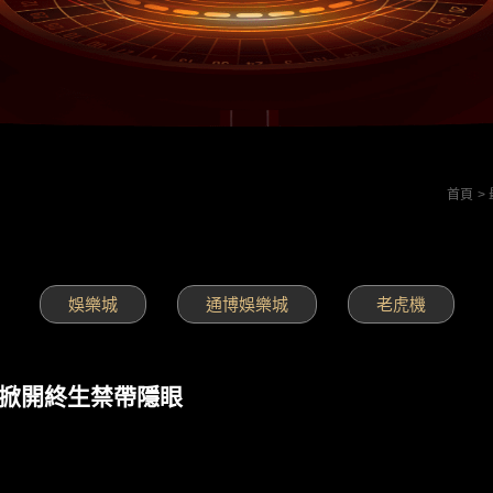
首頁
娛樂城
通博娛樂城
老虎機
膜掀開終生禁帶隱眼