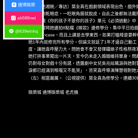
通博娛樂
〔記者粘湘婉／專訪〕葉全真在戲劇領域表現出色，戲外她
睡，拍到乾眼症，一眨眼角膜就脫皮，自此之後都無法戴
ab588net
她在公視《你的孩子不是你的孩子》單元《必須過動》中
堅定，當時她邊拍8點檔《嫁妝》邊修學分，集中平日拍
@639etnhq
「這算小case，而且上課是去學東西，如果打瞌睡是要幹
她1年內就修完所有學分，但論文就延了1年才逼自己動
度，讓她直呼壓力大。問她會不會又發揮鐵娘子性格熬夜
她打拚事業闖出一片天，至今仍未走入婚姻維持單身，問
仍對母女對戲十分有感，透露劇中女兒吳兆絃飆淚與她對
淚都已經滿到喉嚨又不能哭」，苦笑直呼導演陳慧翎對她
（左）相當嚴厲。（公視提供）
葉全真為修學分，連續3
娛樂城
通博娛樂城
老虎機