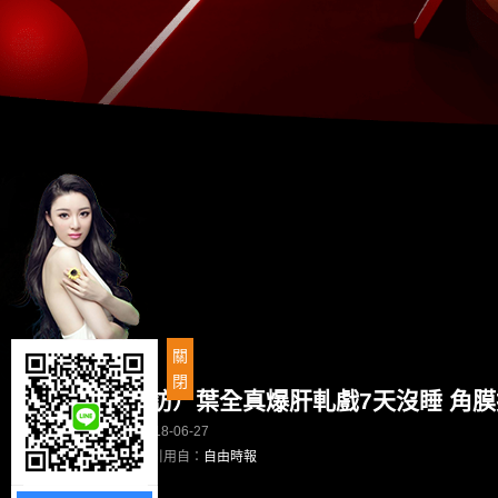
關
閉
（專訪）葉全真爆肝軋戲7天沒睡 角
2018-06-27
文章引用自：
自由時報