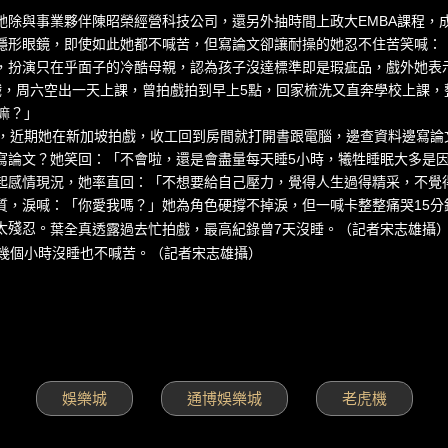
除與事業夥伴陳昭榮經營科技公司，還另外抽時間上政大EMBA課程，
隱形眼鏡，即使如此她都不喊苦，但寫論文卻讓耐操的她忍不住苦笑喊：
，扮演只在乎面子的冷酷母親，認為孩子沒達標準即是瑕疵品，戲外她表
戲，周六空出一天上課，曾拍戲拍到早上5點，回家梳洗又直奔學校上課，
嘛？」
工，近期她在新加坡拍戲，收工回到房間就打開書跟電腦，邊查資料邊寫論
寫論文？她笑回：「不會啦，還是會盡量每天睡5小時，犧牲睡眠大多是
起感情現況，她率直回：「不想要給自己壓力，覺得人生過得精采，不覺
質，淚喊：「你愛我嗎？」她為角色硬撐不掉淚，但一喊卡整整痛哭15分
太殘忍。
葉全真透露過去忙拍戲，最高紀錄曾7天沒睡。（記者宋志雄攝
0幾個小時沒睡也不喊苦。（記者宋志雄攝）
娛樂城
通博娛樂城
老虎機