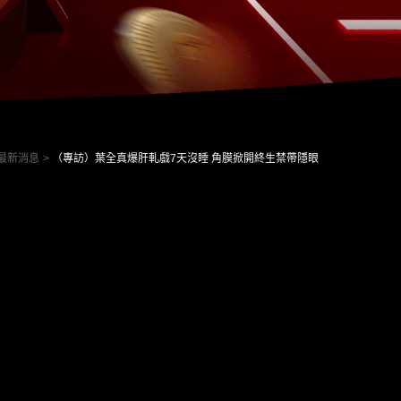
最新消息
（專訪）葉全真爆肝軋戲7天沒睡 角膜掀開終生禁帶隱眼