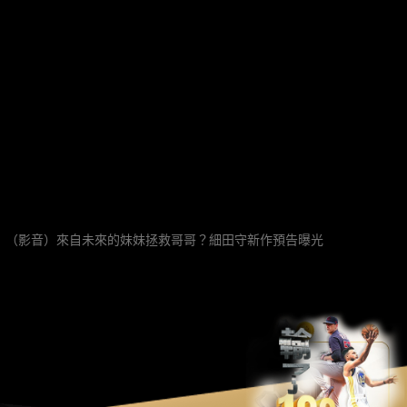
（影音）來自未來的妹妹拯救哥哥？細田守新作預告曝光