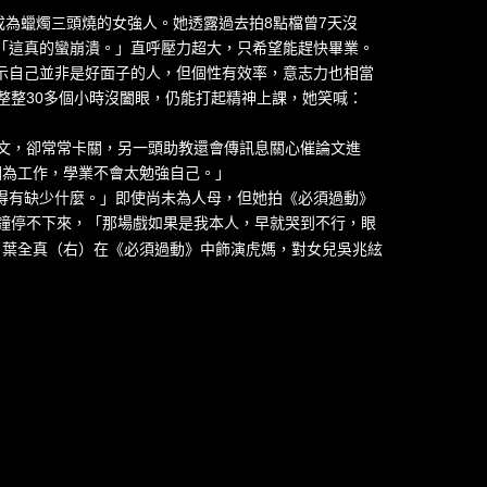
成為蠟燭三頭燒的女強人。她透露過去拍8點檔曾7天沒
「這真的蠻崩潰。」直呼壓力超大，只希望能趕快畢業。
示自己並非是好面子的人，但個性有效率，意志力也相當
整整30多個小時沒闔眼，仍能打起精神上課，她笑喊：
文，卻常常卡關，另一頭助教還會傳訊息關心催論文進
因為工作，學業不會太勉強自己。」
得有缺少什麼。」即使尚未為人母，但她拍《必須過動》
鐘停不下來，「那場戲如果是我本人，早就哭到不行，眼
）
葉全真（右）在《必須過動》中飾演虎媽，對女兒吳兆絃