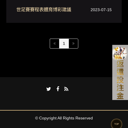
世足賽賽程表體育博彩建議
2023-07-15
1
© Copyright All Rights Reserved
TOP