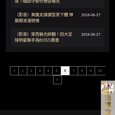
哥？細田守新作預告曝光
（影音）美魔女誤摸型男下體 神
2018-06-27
展開浪漫戀情
（影音）穿西裝也帥翻！四大足
2018-06-27
球明星聯手為BOSS賣香
1
2
3
4
5
6
7
8
9
10