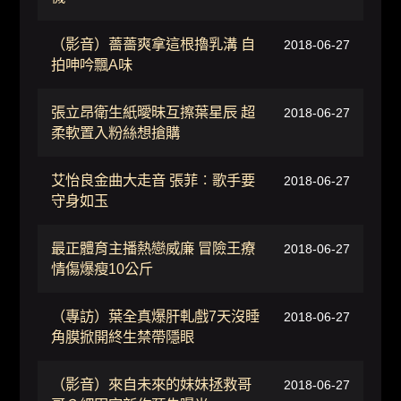
（影音）薔薔爽拿這根擼乳溝 自
2018-06-27
拍呻吟飄A味
張立昂衛生紙曖昧互擦葉星辰 超
2018-06-27
柔軟置入粉絲想搶購
艾怡良金曲大走音 張菲︰歌手要
2018-06-27
守身如玉
最正體育主播熱戀威廉 冒險王療
2018-06-27
情傷爆瘦10公斤
（專訪）葉全真爆肝軋戲7天沒睡
2018-06-27
角膜掀開終生禁帶隱眼
（影音）來自未來的妹妹拯救哥
2018-06-27