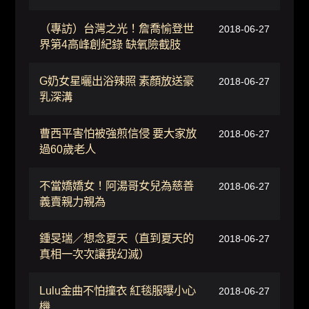
（專訪）台灣之光！詹喬愉登世
2018-06-27
界第4高峰創紀錄 缺氧險截肢
G奶女星曬出浴辣照 素顏放送豪
2018-06-27
乳深溝
曹西平害怕被強煎信侵 要大家放
2018-06-27
過60歲老人
不當嬌嬌女！阿湯哥女兒為慈善
2018-06-27
義賣親力親為
鍾旻瑞／想念夏天（直到夏天的
2018-06-27
真相一次次讓我幻滅）
Lulu金曲不怕撞衣 紅毯服曝小心
2018-06-27
機