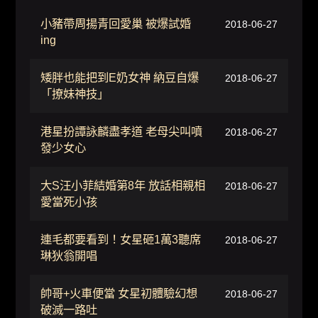
小豬帶周揚青回愛巢 被爆試婚
2018-06-27
ing
矮胖也能把到E奶女神 納豆自爆
2018-06-27
「撩妹神技」
港星扮譚詠麟盡孝道 老母尖叫噴
2018-06-27
發少女心
大S汪小菲結婚第8年 放話相親相
2018-06-27
愛當死小孩
連毛都要看到！女星砸1萬3聽席
2018-06-27
琳狄翁開唱
帥哥+火車便當 女星初體驗幻想
2018-06-27
破滅一路吐