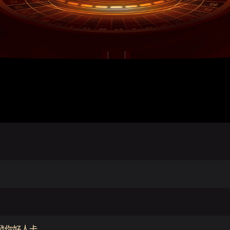
發你好人卡