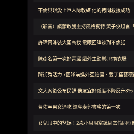
不倫貝琪愛上巨人隊教練 他的拷問救援成功
（影音）讚蕭敬騰主持風格獨特 黃子佼坦言
許瑋甯泳裝大開高衩 電眼回眸辣到不像話
陳彥名第一次好青澀 戲外主動幫JR換衣服
踩街秀活力 7團隊前進外亞維儂、愛丁堡藝穗
文大案後公布民調 侯友宜好感度不降反升8％
曹佑寧男女通吃 還奪走郭書瑤的第一次
女兒眼中的爸媽！2歲小周周掌鏡周杰倫同框