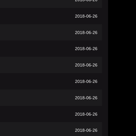
2018-06-26
2018-06-26
2018-06-26
2018-06-26
2018-06-26
2018-06-26
2018-06-26
2018-06-26