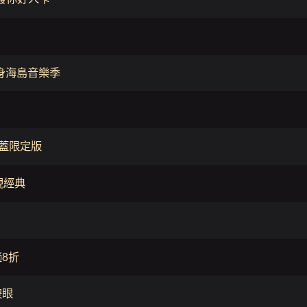
現身海島音樂季
紫蓋限定版
現經典
趟8折
傻眼