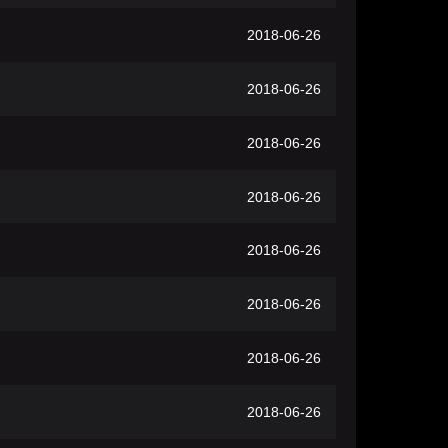
2018-06-26
2018-06-26
2018-06-26
2018-06-26
2018-06-26
2018-06-26
2018-06-26
2018-06-26