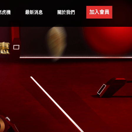
加入會員
老虎機
最新消息
關於我們