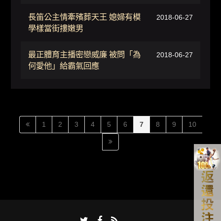
長笛公主情牽殯葬天王 媳婦有模
2018-06-27
學樣當街摟嫩男
最正體育主播密戀威廉 被問「為
2018-06-27
何愛他」給霸氣回應
1
2
3
4
5
6
7
8
9
10