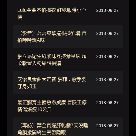
Lulu金曲不怕撞衣 紅毯服曝小心
2018-06-27
機
（影音）薔薔爽拿這根擼乳溝 自
2018-06-27
拍呻吟飄A味
張立昂衛生紙曖昧互擦葉星辰 超
2018-06-27
柔軟置入粉絲想搶購
艾怡良金曲大走音 張菲︰歌手要
2018-06-27
守身如玉
最正體育主播熱戀威廉 冒險王療
2018-06-27
情傷爆瘦10公斤
（專訪）葉全真爆肝軋戲7天沒睡
2018-06-27
角膜掀開終生禁帶隱眼