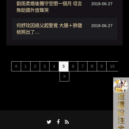
劉雨柔婚後獨守空閨一個月 坦言
2018-06-27
無助國外放聲哭
何妤玟因癌父起警覺 大腸＋肺健
2018-06-27
檢照出了…
1
2
3
4
5
6
7
8
9
10