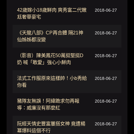
42歲嫁小18歲鮮肉 爽秀富二代嫩
2018-06-27
尪奢華豪宅
《天龍八部》CP再合體 隔21神
2018-06-27
仙姊姊都沒變
（影音）陳美鳳花50萬挺堅挺D
2018-06-27
奶 喊「敢愛」強心小鮮肉
法式工作服原來這樣帥！小b秀給
2018-06-27
你看
豬隊友無誤！阿緯跪求勿再報
2018-06-27
導：威廉沒有那麼紅
阮經天情史豐富屢搭女神 竟遭楊
2018-06-27
冪爆料這個不行