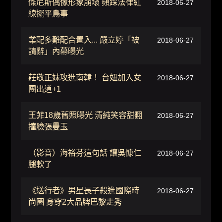
傑尼斯偶像形象崩壞 頻踩法律紅
2018-06-27
線擺平鳥事
業配多難配合置入... 嚴立婷「被
2018-06-27
請辭」內幕曝光
莊敬正妹攻進南韓！ 台妞加入女
2018-06-27
團出道+1
王菲18歲舊照曝光 清純笑容甜翻
2018-06-27
撞臉張曼玉
（影音）海裕芬這句話 讓吳慷仁
2018-06-27
腿軟了
《送行者》男星長子殺進國際時
2018-06-27
尚圈 身穿2大品牌巴黎走秀