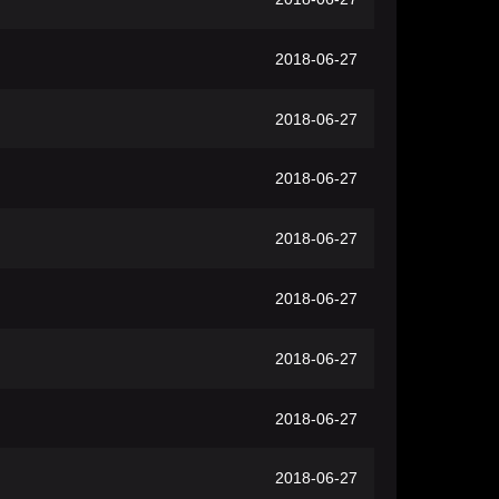
2018-06-27
2018-06-27
2018-06-27
2018-06-27
2018-06-27
2018-06-27
2018-06-27
2018-06-27