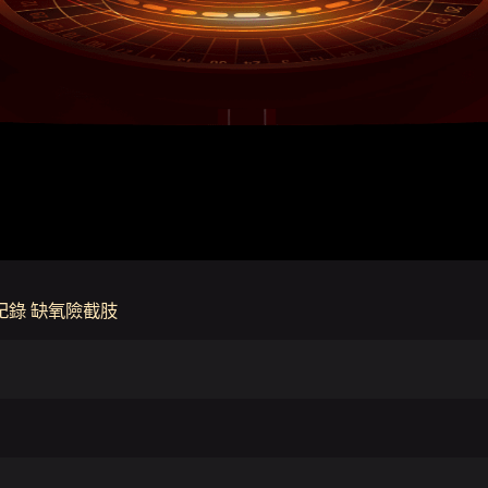
紀錄 缺氧險截肢