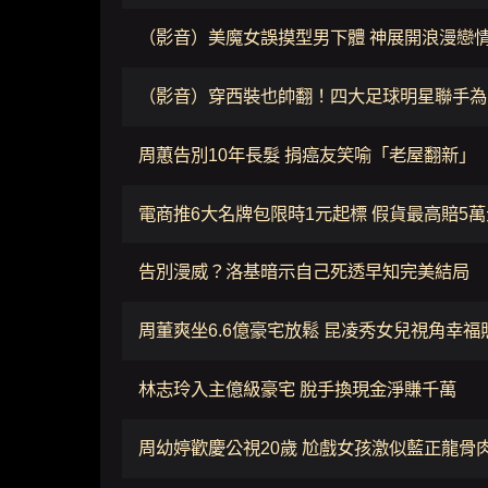
（影音）美魔女誤摸型男下體 神展開浪漫戀
（影音）穿西裝也帥翻！四大足球明星聯手為B
周蕙告別10年長髮 捐癌友笑喻「老屋翻新」
電商推6大名牌包限時1元起標 假貨最高賠5萬
告別漫威？洛基暗示自己死透早知完美結局
周董爽坐6.6億豪宅放鬆 昆凌秀女兒視角幸福
林志玲入主億級豪宅 脫手換現金淨賺千萬
周幼婷歡慶公視20歲 尬戲女孩激似藍正龍骨