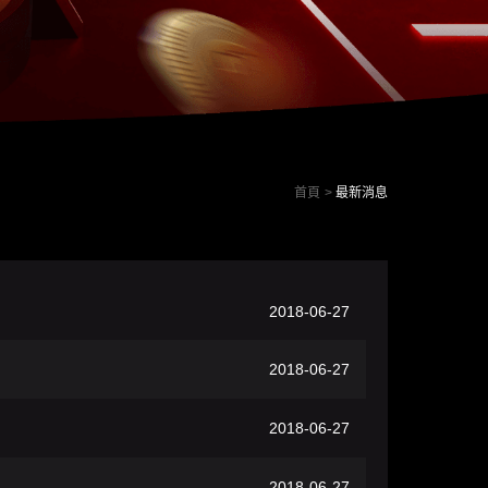
首頁
最新消息
2018-06-27
2018-06-27
2018-06-27
2018-06-27