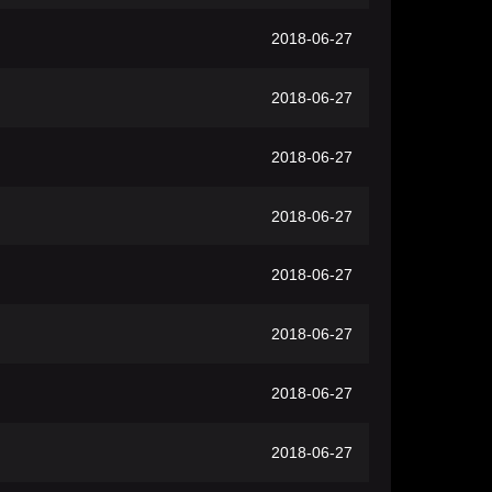
2018-06-27
2018-06-27
2018-06-27
2018-06-27
2018-06-27
2018-06-27
2018-06-27
2018-06-27