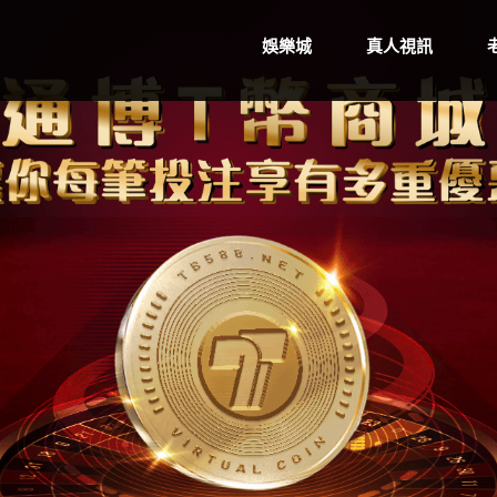
娛樂城
真人視訊