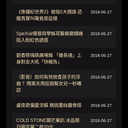
《侏儸紀世界2》被指5大錯誤 恐
2018-06-27
龍真實叫聲竟是這樣
SpeXial偉晉與學姊耳鬢廝磨繾綣
2018-06-27
陷入粉紅色誘惑
劉香慈嗨跳廣場舞 「連長魂」上
2018-06-27
身對友大吼「快報告」
（影音）如何有效檢查孩子的牙
2018-06-27
齒？ 隋棠夫用這個幫女兒一秒確
認
盧南君偏愛流蘇 精挑蕾絲露骨搭
2018-06-27
COLD STONE開芒果趴 冰品限
2018-06-27
日限定第二杯20元