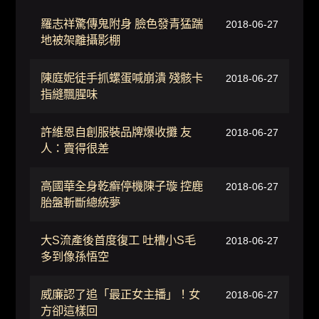
羅志祥驚傳鬼附身 臉色發青猛踹
2018-06-27
地被架離攝影棚
陳庭妮徒手抓螺蛋喊崩潰 殘骸卡
2018-06-27
指縫飄腥味
許維恩自創服裝品牌爆收攤 友
2018-06-27
人：賣得很差
高國華全身乾癬停機陳子璇 控鹿
2018-06-27
胎盤斬斷總統夢
大S流產後首度復工 吐槽小S毛
2018-06-27
多到像孫悟空
威廉認了追「最正女主播」！女
2018-06-27
方卻這樣回