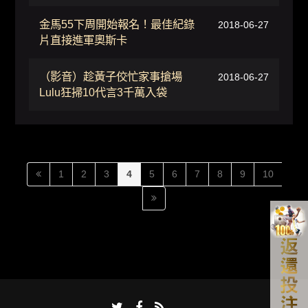
金馬55下周開始報名！最佳紀錄
2018-06-27
片直接進軍奧斯卡
（影音）趁黃子佼忙家事搶場
2018-06-27
Lulu狂掃10代言3千萬入袋
1
2
3
4
5
6
7
8
9
10