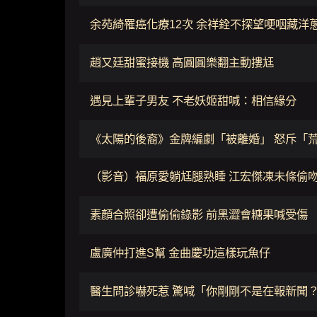
余苑綺罹癌化療12次 余祥銓不探望哽咽藏洋
趙又廷甜蜜接機 高圓圓樂翻主動摟尪
遇見上輩子男友 不老妖姬甜喊：相信緣分
《太陽的後裔》金牌編劇「被離婚」 怒斥「
（影音）福原愛躺尪腿熟睡 江宏傑凍未條偷
素顏合照卻遭偷偷錄影 前黑澀會糖果喊受傷
盧廣仲打進S幫 金曲慶功這樣玩魚仔
醫生問診嚇死惹 驚喊「你剛剛不是在報新聞