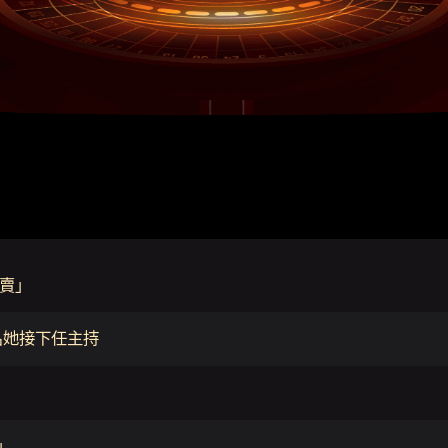
能賣」
名她接下任主持
」