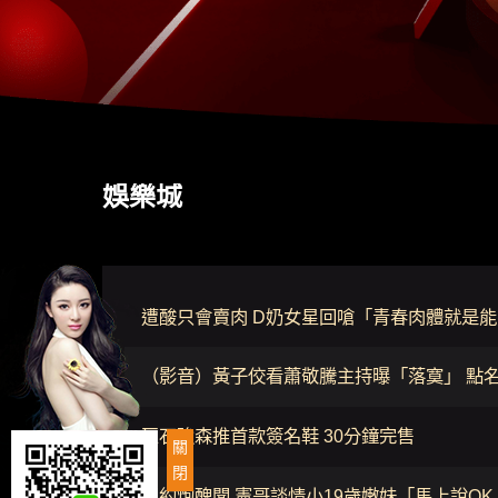
娛樂城
遭酸只會賣肉 D奶女星回嗆「青春肉體就是
（影音）黃子佼看蕭敬騰主持曝「落寞」 點
巨石強森推首款簽名鞋 30分鐘完售
關
閉
甩約炮醜聞 憲哥談情小19歲嫩妹「馬上說OK