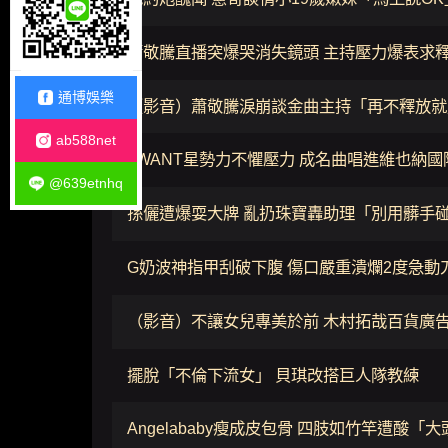
蕭敬騰直播突爆哭消失鏡頭 主持壓力爆表求
通博娛樂
（影音）蕭敬騰淚崩談金曲主持「再不釋放就
ab588net
I-WANT星勢力不懼壓力 成名曲唱進維也納
@639etnhq
孫儷遭爆耍大牌 亂扔珠寶轟助理「別用髒手
G奶波神指甲刮破下腹 傷口嚴重潰爛2度急動
（影音）不讓女兒專美於前 木村拓哉百貨廣
擺脫「不倫下流女」 貝琪改搭巨人隊教練
Angelababy瘦成皮包骨 四肢如竹竿遭酸「