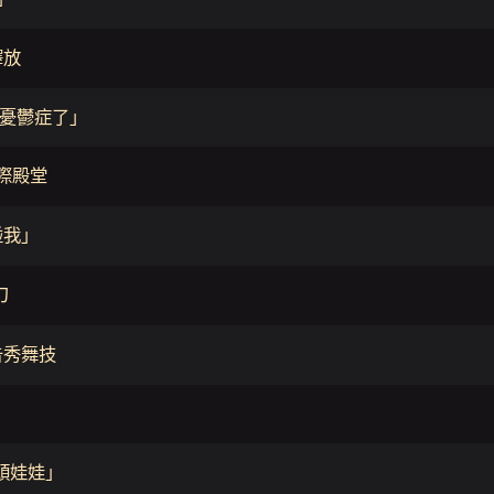
釋放
憂鬱症了」
國際殿堂
碰我」
刀
告秀舞技
大頭娃娃」