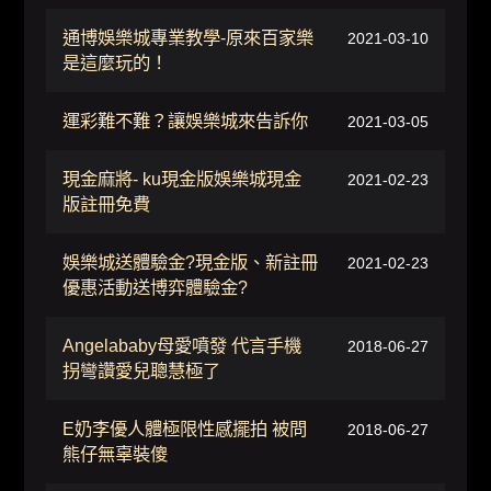
通博娛樂城專業教學-原來百家樂
2021-03-10
是這麼玩的！
運彩難不難？讓娛樂城來告訴你
2021-03-05
現金麻將- ku現金版娛樂城現金
2021-02-23
版註冊免費
娛樂城送體驗金?現金版、新註冊
2021-02-23
優惠活動送博弈體驗金?
Angelababy母愛噴發 代言手機
2018-06-27
拐彎讚愛兒聰慧極了
E奶李優人體極限性感擺拍 被問
2018-06-27
熊仔無辜裝傻