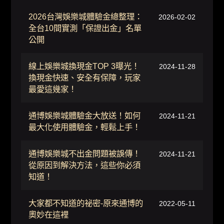
2026台灣娛樂城體驗金總整理：
2026-02-02
全台10間實測「保證出金」名單
公開
線上娛樂城換現金TOP 3曝光！
2024-11-28
換現金快速、安全有保障，玩家
最愛這幾家！
通博娛樂城體驗金大放送！如何
2024-11-21
最大化使用體驗金，輕鬆上手！
通博娛樂城不出金問題被誤傳！
2024-11-21
從原因到解決方法，這些你必須
知道！
大家都不知道的祕密-原來通博的
2022-05-11
奧妙在這裡