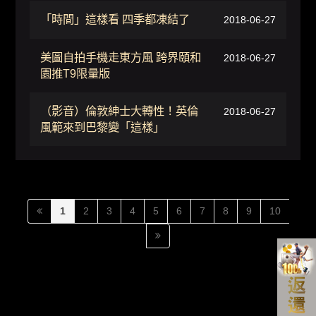
「時間」這樣看 四季都凍結了
2018-06-27
美圖自拍手機走東方風 跨界頤和
2018-06-27
園推T9限量版
（影音）倫敦紳士大轉性！英倫
2018-06-27
風範來到巴黎變「這樣」
1
2
3
4
5
6
7
8
9
10