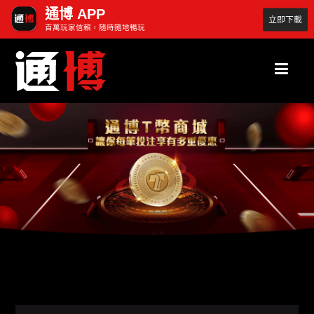
通博 APP
立即下載
百萬玩家信賴，隨時隨地暢玩